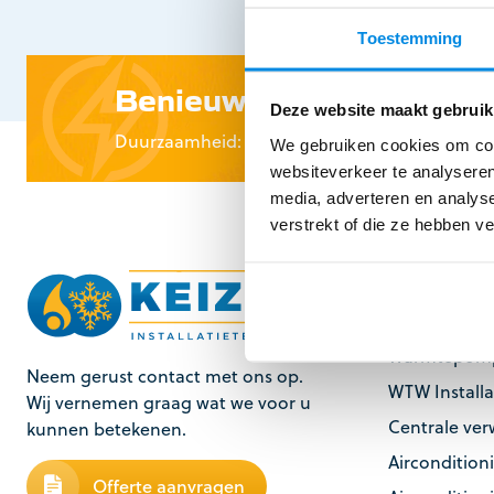
Toestemming
Benieuwd naar subsidie 
Deze website maakt gebruik
Duurzaamheid: ook goed voor uw portemonn
We gebruiken cookies om cont
websiteverkeer te analyseren
media, adverteren en analys
verstrekt of die ze hebben v
Diensten
Klimaatbehe
Warmtepom
Neem gerust contact met ons op.
WTW Installa
Wij vernemen graag wat we voor u
Centrale ve
kunnen betekenen.
Airconditioni
Offerte aanvragen