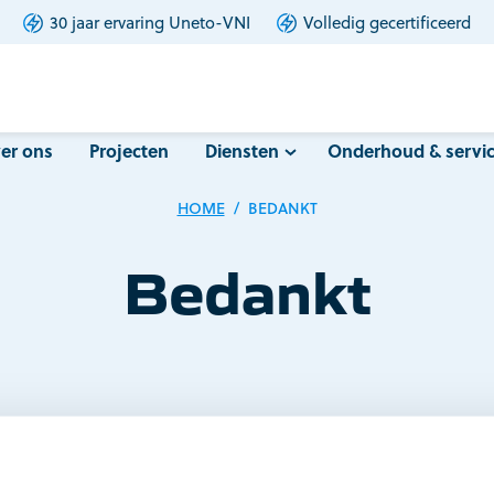
30 jaar ervaring Uneto-VNI
Volledig gecertificeerd
Skip
er ons
Projecten
Diensten
Onderhoud & servi
to
content
HOME
/
BEDANKT
Bedankt
t voor uw aanvraag! We zullen binnenkort contact met u o