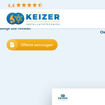
4.4
powered by
G
o
o
g
l
e
Bekijk alle reviews
Contact
Vacatures
Blogs
|
|
Ov
Offerte aanvragen
Bedank