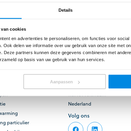
Details
mogelijkheden?
 van cookies
ee!
ent en advertenties te personaliseren, om functies voor social
. Ook delen we informatie over uw gebruik van onze site met on
e. Deze partners kunnen deze gegevens combineren met andere i
erzameld op basis van uw gebruik van hun services.
Keizer Installatietechniek
Aanpassen
ersing
Edisonstraat 8
pen
1131 KA Volendam
tie
Nederland
rwarming
Volg ons
ng particulier