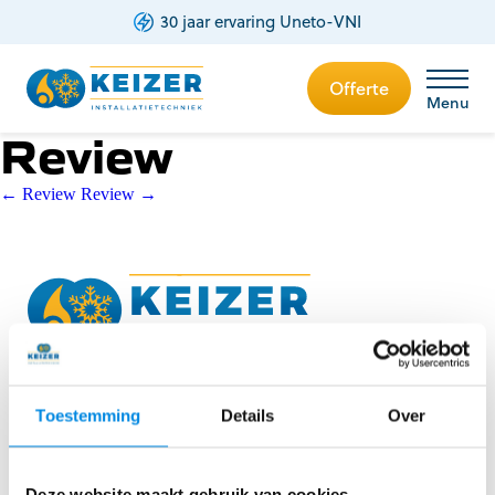
30 jaar ervaring Uneto-VNI
Offerte
Menu
Review
|
|
Menu
Post
←
Review
Review
→
navigation
Neem gerust contact met ons op.
Wij vernemen graag wat we voor u kunnen
Toestemming
Details
Over
betekenen.
Offerte aanvragen
Deze website maakt gebruik van cookies