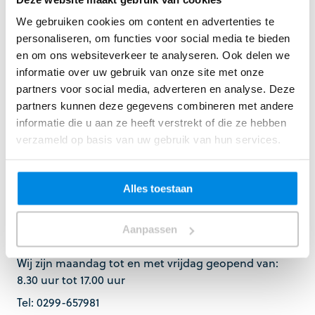
We gebruiken cookies om content en advertenties te
personaliseren, om functies voor social media te bieden
Keizer Installatietechniek
en om ons websiteverkeer te analyseren. Ook delen we
Edisonstraat 8
informatie over uw gebruik van onze site met onze
partners voor social media, adverteren en analyse. Deze
1131 KA Volendam
partners kunnen deze gegevens combineren met andere
Nederland
informatie die u aan ze heeft verstrekt of die ze hebben
Volg ons
verzameld op basis van uw gebruik van hun services.
Alles toestaan
Openingstijden
Aanpassen
Wij zijn maandag tot en met vrijdag geopend van:
8.30 uur tot 17.00 uur
Tel: 0299-657981